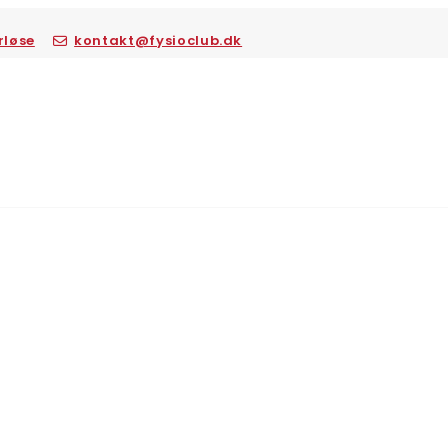
rløse
kontakt@fysioclub.dk