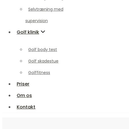
Golf klinik
Selvtræning med
supervision
Golf body test
Golf klinik
Golf skadestue
Golffitness
Golf body test
Priser
Golf skadestue
Om os
Golffitness
Kontakt
Priser
Om os
Kontakt