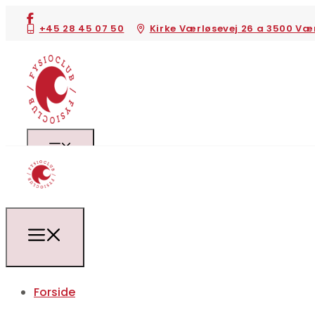
+45 28 45 07 50
Kirke Værløsevej 26 a 3500 Væ
Forside
Behandlinger
Forside
Kropsvægtsanalyse