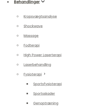
Behandlinger
Shockwave
Massage
Kropsvægtsanalyse
Fodterapi
Shockwave
High Power Laserterapi
Massage
Laserbehandling
Fodterapi
Fysioterapi
High Power Laserterapi
Sportsfysioterapi
Laserbehandling
Sportsskader
Fysioterapi
Genoptræning
Sportsfysioterapi
Smertebehandling
Sportsskader
Ondt i ryggen
Genoptræning