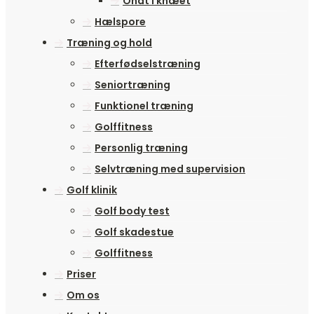
Ondt i knæet
Hælspore
Træning og hold
Efterfødselstræning
Seniortræning
Funktionel træning
Golffitness
Personlig træning
Selvtræning med supervision
Golf klinik
Golf body test
Golf skadestue
Golffitness
Priser
Om os