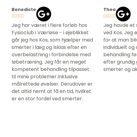
Benedicte
Thea










Jeg har været i flere forløb hos
Jeg havde et 
Fysioclub i Værløse - i øjeblikket
ved Kos. Jeg 
går jeg hos Kos, som hjælper med
for at man bli
smerter i læg og Iskias efter en
individuelt og
overbelastning i forbindelse med
behandling før
løbetræning. Jeg får en meget
efter grundi
kompetent behandling tilpasset
smerter og akt
til mine problemer inklusive
målrettede øvelser. Derudover er
det altid nemt at få en tid, hvilket
er en stor fordel ved smerter.