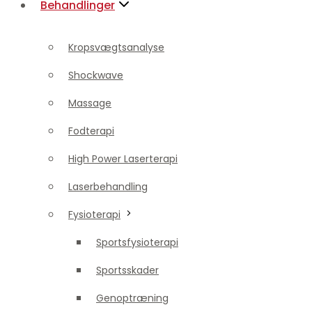
Behandlinger
Shockwave
Massage
Kropsvægtsanalyse
Fodterapi
Shockwave
High Power Laserterapi
Massage
Laserbehandling
Fodterapi
Fysioterapi
High Power Laserterapi
Sportsfysioterapi
Laserbehandling
Sportsskader
Fysioterapi
Genoptræning
Sportsfysioterapi
Smertebehandling
Sportsskader
Ondt i ryggen
Genoptræning