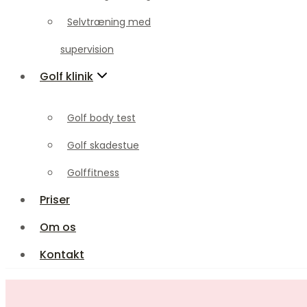
Golf klinik
Selvtræning med
supervision
Golf body test
Golf klinik
Golf skadestue
Golffitness
Golf body test
Priser
Golf skadestue
Om os
Golffitness
Kontakt
Priser
Om os
Kontakt