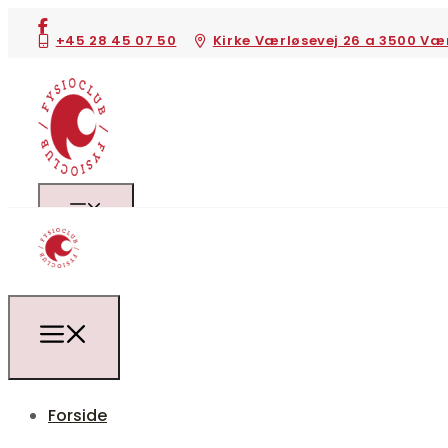
+45 28 45 07 50
Kirke Værløsevej 26 a 3500 Væ
Forside
Behandlinger
Forside
Kropsvægtsanalyse