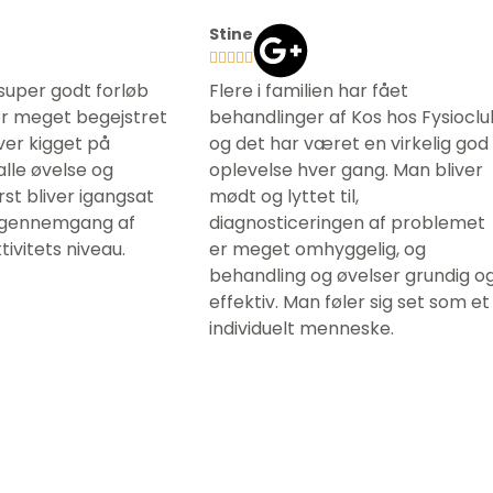
Stine





super godt forløb
Flere i familien har fået
er meget begejstret
behandlinger af Kos hos Fysioclu
ver kigget på
og det har været en virkelig god
 alle øvelse og
oplevelse hver gang. Man bliver
st bliver igangsat
mødt og lyttet til,
g gennemgang af
diagnosticeringen af problemet
ivitets niveau.
er meget omhyggelig, og
behandling og øvelser grundig o
effektiv. Man føler sig set som et
individuelt menneske.