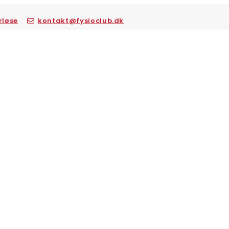
rløse
kontakt@fysioclub.dk