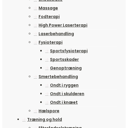
Massage
Fodterapi
High Power Laserterapi
Laserbehandling
Fysioterapi
Sportsfysioterapi
Sportsskader
Genoptræning
Smertebehandling
Ondt i ryggen
Ondt i skulderen
Ondt i knæet
Hælspore
Træning og hold
Efterfødselstræning