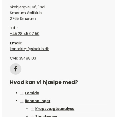
Skebjergvej 46, 1.sal
Smørum Golfklub
2765 Smørum
Tlf.:
+45 28 45 07 50
Email:
kontakt@fysioclub.dk
CVR: 35488103
Hvad kan vi hjælpe med?
Forside
Behandlinger
Kropsvægtsanalyse
Shockwave